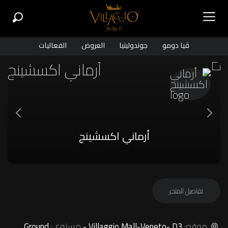
ڤيا دومو
جوندولينيا
العروض
الفعاليات
أرماني اكسشينج
تفاصيل المتجر
موقع:
مستوى:
Ground
Villaggio Mall-Veneto- D3 -