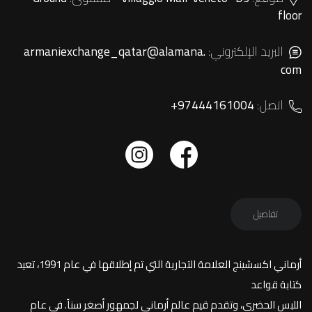
floor
البريد الإلكتروني:
armaniexchange_qatar@alamana.
com
اتصل:
+97444161004
تفاصيل
أرماني اكسشينج العلامة التجارية التي تم إطلاقها في عام 1991، تعيد
كتابة قواعد
اللبس الحضري، وتقدم قيم عالم أرماني لجمهور أصغر سناً. في عام