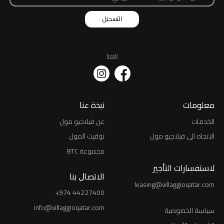
التسجيل
تابعنا
معلومات
نبذة عنا
الخدمات
عن فيلاجيو مول
الاتجاه الى فيلاجيو مول
توقيت المول
مجموعة BTC
لاستفسارات التأجير
اﻻﺗﺼﺎﻝ ﺑﻨﺎ
leasing@villaggioqatar.com
+974 44227400
info@villaggioqatar.com
ﺳﻴﺎﺳﺔ اﻟﺨﺼﻮﺻﻴﺔ