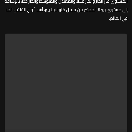
المستوى غير الحار والحار قليلاً والمعتدل والمتوسط والحار جداً، بالإضافة
إلى مستوى ريبر® المحضر من فلفل كارولاينا ريبر، أشد أنواع الفلفل الحار
في العالم.