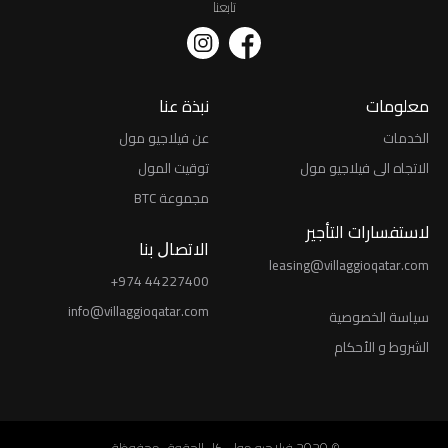
تابعنا
معلومات
نبذة عنا
الخدمات
عن فيلاجيو مول
الاتجاه الى فيلاجيو مول
توقيت المول
مجموعة BTC
لاستفسارات التأجير
اﻻﺗﺼﺎﻝ ﺑﻨﺎ
leasing@villaggioqatar.com
+974 44227400
info@villaggioqatar.com
ﺳﻴﺎﺳﺔ اﻟﺨﺼﻮﺻﻴﺔ
الشروط و الأحكام