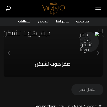
ڤيا دومو
جوندولينيا
العروض
الفعاليات
ديفز هوت تشيكن
تفاصيل المتجر
موقع:
مستوى:
Ground floor
Gate 4 -