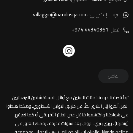
البريد الإلكتروني:
villaggio@nandosqa.com
اتصل:
+974 44340361
تفاصيل
تبدأ قصة ناندو منذ مئات السنين مع أوائل المستكشفين البرتغاليين
الذين أبحروا إلى الشرق بحثًا عن طريق التوابل الأسطوري. وهكذا هبطوا
على شواطئنا واكتشفوا فلفل عين الطائر الأفريقي أو كما نعرفها
(ونحبها) ، بيري بيري. اليوم ، بعد سنوات عديدة ، يمكنك العثور على
مطاعم Nando ، والصلصات اللذيذة التي تسبب الإدمان ومجموعة