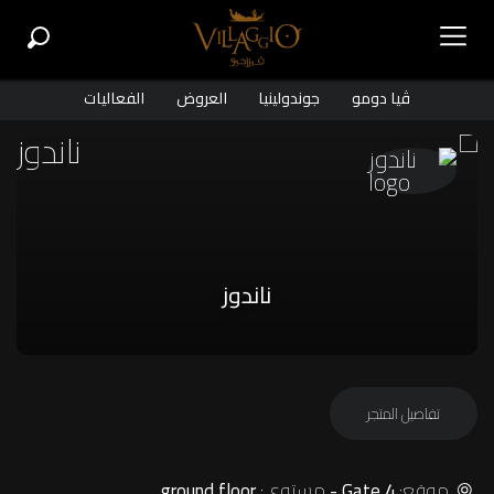
ڤيا دومو
جوندولينيا
العروض
الفعاليات
ناندوز
تفاصيل المتجر
موقع:
مستوى:
ground floor
Gate 4 -