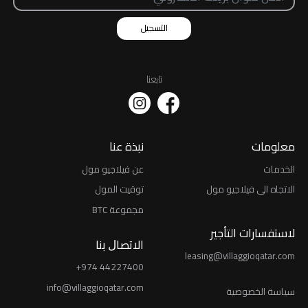
التسجيل
تابعنا
معلومات
نبذة عنا
الخدمات
عن فيلاجيو مول
الاتجاه الى فيلاجيو مول
توقيت المول
مجموعة BTC
لاستفسارات التأجير
اﻻﺗﺼﺎﻝ ﺑﻨﺎ
leasing@villaggioqatar.com
+974 44227400
info@villaggioqatar.com
ﺳﻴﺎﺳﺔ اﻟﺨﺼﻮﺻﻴﺔ