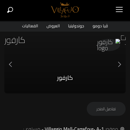
ڤيا دومو
جوندولينيا
العروض
الفعاليات
كارفور
تفاصيل المتجر
موقع:
مستوى:
Villaggio Mall-Carrefour- A-1 -