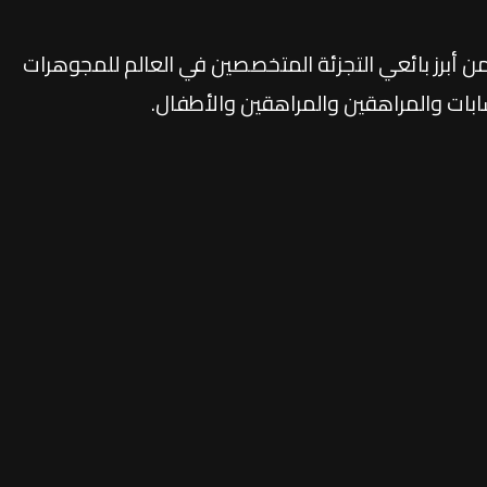
Clair® كواحدة من أبرز بائعي التجزئة المتخصصين في العالم للمجوهرات
بات والمراهقين والمراهقين والأطفال.