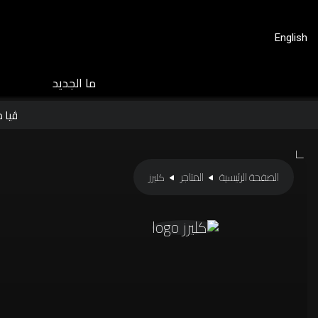
English
ﻣﺎ اﻟﺠﺪﻳﺪ
ڤيا 
الصفحة الرئيسية
المتاجر
كليرز