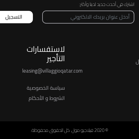
اشترك في أحدث جديد لدينا وأكثر:
التسجيل
لاستفسارات
التأجير
ل
leasing@villaggioqatar.com
ﺳﻴﺎﺳﺔ اﻟﺨﺼﻮﺻﻴﺔ
الشروط و الأحكام
© 2020 فيلاجيو مول. كل الحقوق محفوظة.