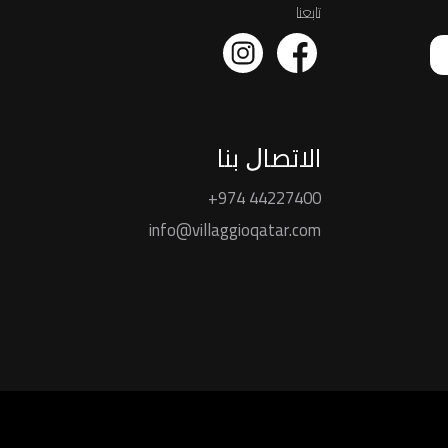
تابعنا
اﻻﺗﺼﺎﻝ ﺑﻨﺎ
+974 44227400
info@villaggioqatar.com