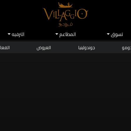
تسوق
اﻟﻤﻄﺎﻋﻢ
اﻟﺘﺮﻓﻴﻪ
دومو
جوندولينيا
العروض
الفعال