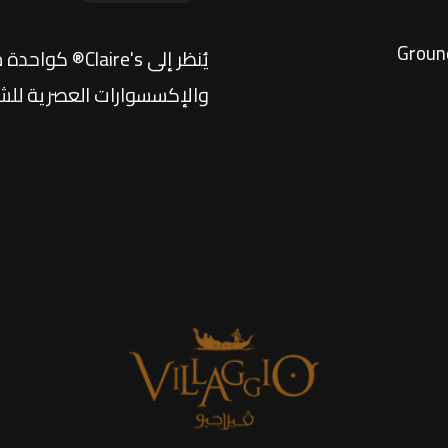
يُنظر إلى e's
والإكسسوارات العصرية للشا