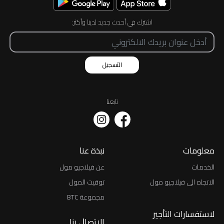
اشترك في أحدث جديد لدينا وأكثر:
التسجيل
تابعنا
معلومات
نبذة عنا
الخدمات
عن فيلاجيو مول
الاتجاه الى فيلاجيو مول
توقيت المول
مجموعة BTC
لاستفسارات التأجير
اﻻﺗﺼﺎﻝ ﺑﻨﺎ