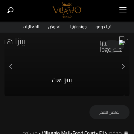
ڤيا دومو
جوندولينيا
العروض
الفعاليات
بيتزا هت
تفاصيل المتجر
موقع:
مستوى:
Villaggio Mall-Food Court- F14 -