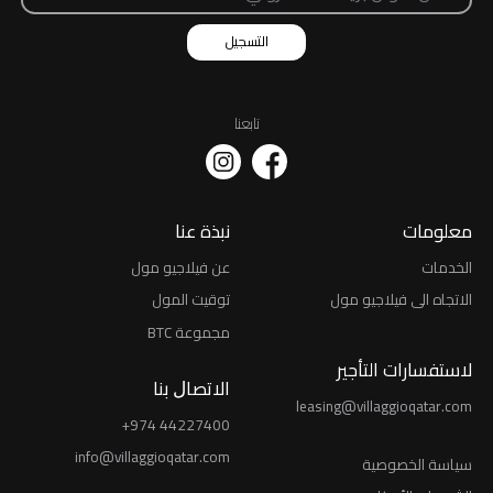
التسجيل
تابعنا
معلومات
نبذة عنا
الخدمات
عن فيلاجيو مول
الاتجاه الى فيلاجيو مول
توقيت المول
مجموعة BTC
لاستفسارات التأجير
اﻻﺗﺼﺎﻝ ﺑﻨﺎ
leasing@villaggioqatar.com
+974 44227400
info@villaggioqatar.com
ﺳﻴﺎﺳﺔ اﻟﺨﺼﻮﺻﻴﺔ