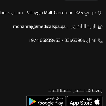
موقع:
مستوى:
Ground floor
Villaggio Mall-Carrefour- K26 -
البريد الإلكتروني:
mohanraj@medicalspa.qa
اتصل:
+974 66838463 / 33563965
إضغط هنا لتحميل تطبيقنا الجديد