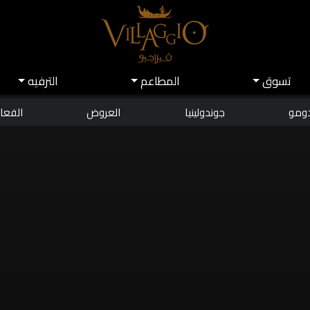
تسوق
اﻟﻤﻄﺎﻋﻢ
اﻟﺘﺮﻓﻴﻪ
دومو
جوندولينيا
العروض
الفعال