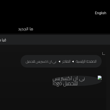
English
ﻣﺎ اﻟﺠﺪﻳﺪ
ڤيا 
الصفحة الرئيسية
المتاجر
بي ان اكسبريس للتجميل