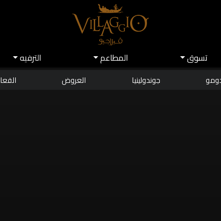
تسوق
اﻟﻤﻄﺎﻋﻢ
اﻟﺘﺮﻓﻴﻪ
دومو
جوندولينيا
العروض
الفعال