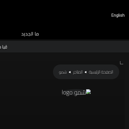
English
ﻣﺎ اﻟﺠﺪﻳﺪ
ڤيا 
الصفحة الرئيسية
المتاجر
سُمو