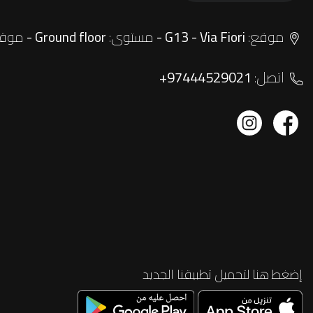
موقع:
مستوى:
موقف
Ground floor -
G13 - Via Fiori -
اتصل:
+97444529021
إضغط هنا لتحميل تطبيقنا الجديد