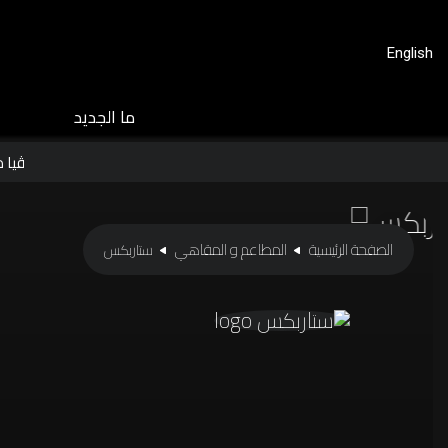
English
ﻣﺎ اﻟﺠﺪﻳﺪ
ڤيا 
الصفحة الرئيسية
المطاعم و المقاهي
ستاربكس