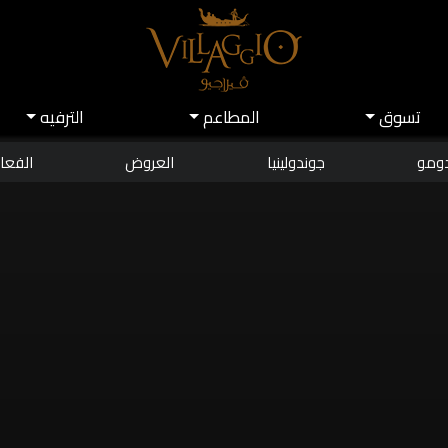
تسوق
اﻟﻤﻄﺎﻋﻢ
اﻟﺘﺮﻓﻴﻪ
دومو
جوندولينيا
العروض
الفعال